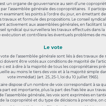
l est un organe de gouvernance au sein d’une copropriét
s par l’assemblée générale des copropriétaires.
Il partici
 examinant les points à l’ordre du jour, en émettant des 
 travaux et formule des propositions.
Le conseil syndica
nt activement aux assemblées générales, en facilitant la 
il syndical qui surveillera les travaux effectués dans la c
 exécution et contrôlera les éventuels problèmes de m
Le vote
u vote de l’assemblée générale sont liés à des travaux de
i doivent être votés aux conditions de majorité de l’artic
e c est à dire à la majorité de tous les copropriétaires pr
ueille au moins le tiers des voix et à la majorité simple 
vote immédiat) (art. 25, 25-1, loi du 10 juillet 1965).
ire dispose d’un nombre de voix correspondant à sa qu
part est importante, plus la part des frais liée aux trav
de l’assemblée générale, les voix sont exprimées en tant
e de la copropriété et du type de décisions à prendre, on di