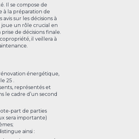
é. Il se compose de
pe à la préparation de
avis sur les décisions à
l joue un rôle crucial en
prise de décisions finale.
opropriété, il veillera à
aintenance.
 rénovation énergétique,
le 25 .
ésents, représentés et
dans le cadre d’un second
ote-part de parties
aux sera importante)
ièmes;
stingue ainsi :