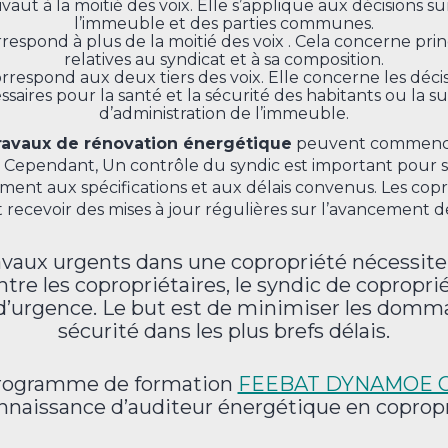
ivaut à la moitié des voix. Elle s’applique aux décisions s
l’immeuble et des parties communes.
rrespond à plus de la moitié des voix . Cela concerne pri
relatives au syndicat et à sa composition.
rrespond aux deux tiers des voix. Elle concerne les déci
saires pour la santé et la sécurité des habitants ou la 
d’administration de l’immeuble.
 travaux de rénovation énergétique
peuvent commencer
t. Cependant, Un contrôle du syndic est important pour s
nt aux spécifications et aux délais convenus. Les cop
recevoir des mises à jour régulières sur l’avancement d
avaux urgents dans une copropriété nécessite
ntre les copropriétaires, le syndic de coproprié
 d’urgence. Le but est de minimiser les dommag
sécurité dans les plus brefs délais.
programme de formation
FEEBAT DYNAMOE 
nnaissance d’auditeur énergétique en copropr