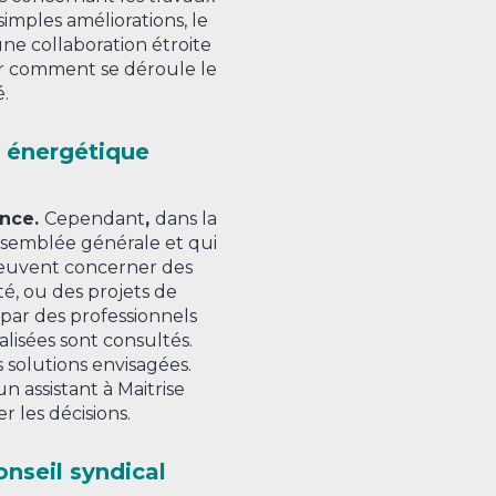
imples améliorations, le
ne collaboration étroite
uer comment se déroule le
.
n énergétique
ence.
Cependant
,
dans la
assemblée générale et qui
 peuvent concerner des
é, ou des projets de
 par des professionnels
alisées sont consultés.
es solutions envisagées.
n assistant à Maitrise
 les décisions.
onseil syndical