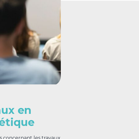
aux en
étique
es concernant les travaux