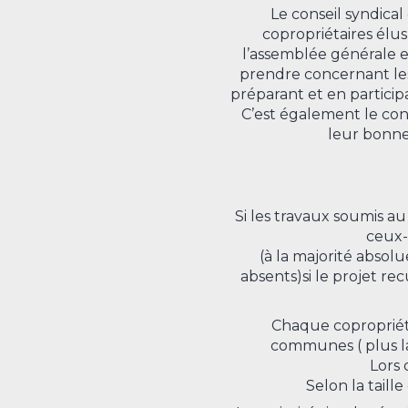
Le conseil syndica
copropriétaires élu
l’assemblée générale en
prendre concernant les
préparant et en participa
C’est également le conse
leur bonne
Si les travaux soumis a
ceux-c
(à la majorité absolu
absents)si le projet rec
Chaque copropriéta
communes ( plus la 
Lors 
Selon la taill