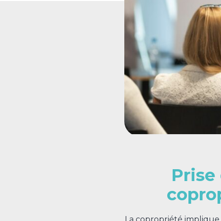
Prise
copro
La copropriété implique 