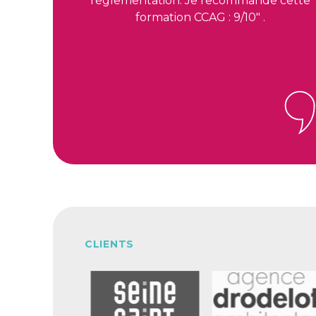
réglementation. Je recommande cette
formation CCAG : 9/10" .
CLIENTS