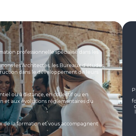
tion professionnelle spécialisé dans les
ons les Architectes, les Bureaux d'études,
struction dans le développement de leurs
P
iel ou à distance, en collectif ou en
f
ain et aux évolutions réglementaires du
oix de la formation et vous accompagnent