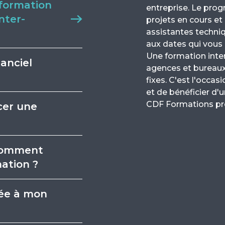
 formation
entreprise. Le pro
nter-
projets en cours et
assistantes techniqu
aux dates qui vous
Une formation inter
anciel
agences et bureau
fixes. C'est l'occa
et de bénéficier d'u
CDF Formations prop
cer une
, comment
ation ?
tée à mon