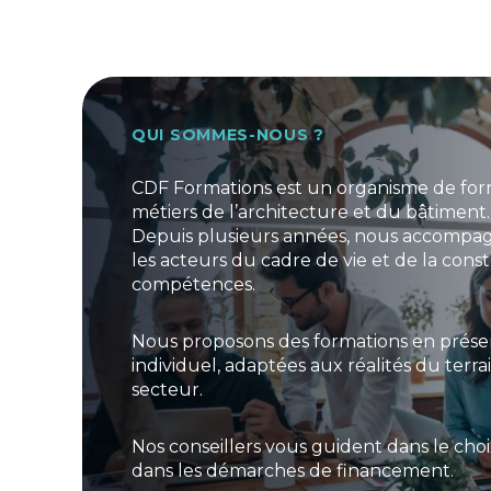
QUI SOMMES-NOUS ?
CDF Formations est un organisme de forma
métiers de l’architecture et du bâtiment.
Depuis plusieurs années, nous accompagn
les acteurs du cadre de vie et de la con
compétences.
Nous proposons des formations en présent
individuel, adaptées aux réalités du terr
secteur.
Nos conseillers vous guident dans le ch
dans les démarches de financement.