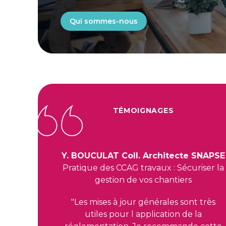
Qui sommes-nous
TÉMOIGNAGES
Y. BOUCULAT Coll. Architecte SNAPSE
Pratique des CCAG travaux : Sécuriser la
gestion de vos chantiers
"Les mises à jour générales sont très
utiles pour l application de la