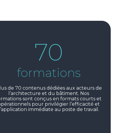
70
formations
e
lus de 70 contenus dédiées aux acteurs de
l’architecture et du bâtiment. Nos
ormations sont conçus en formats courts et
opérationnels pour privilégier l’efficacité et
l’application immédiate au poste de travail.
op