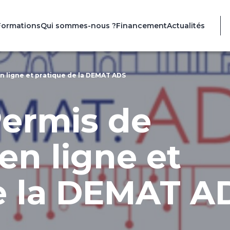
Formations
Qui sommes-nous ?
Financement
Actualités
n ligne et pratique de la DEMAT ADS
ermis de
en ligne et
e la DEMAT A