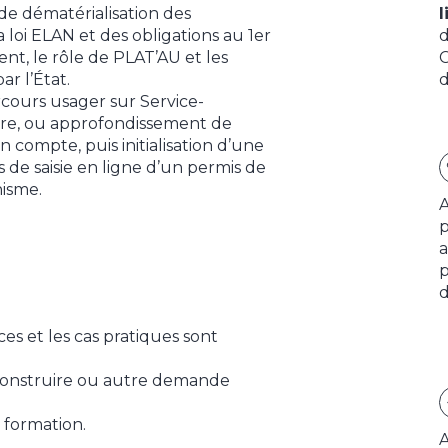
de dématérialisation des
l
 loi ELAN et des obligations au 1er
d
ent, le rôle de PLAT’AU et les
C
ar l’État.
cours usager sur Service-
aire, ou approfondissement de
n compte, puis initialisation d’une
de saisie en ligne d’un permis de
nisme.
A
p
a
p
d
ces et les cas pratiques sont
 construire ou autre demande
 formation.
A