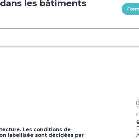
 dans les bâtiments
Formu
C
g
D
itecture. Les conditions de
on labellisée sont décidées par
A