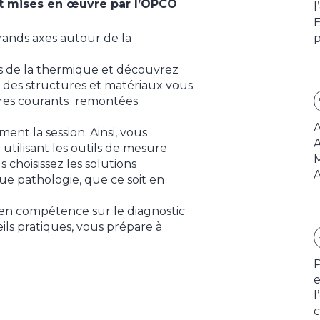
et mises en œuvre par l’OPCO
l
E
grands axes autour de la
p
s de la thermique et découvrez
yse des structures et matériaux vous
es courants : remontées
A
ent la session. Ainsi, vous
A
utilisant les outils de mesure
M
 choisissez les solutions
A
ue pathologie, que ce soit en
 en compétence sur le diagnostic
eils pratiques, vous prépare à
P
e
l
c