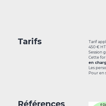
Tarifs
Tarif app
450 € HT 
Session g
Cette for
en char
Les perso
Pour en 
Références