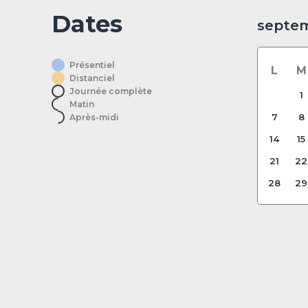
Dates
septe
Présentiel
L
M
Distanciel
Journée complète
1
Matin
7
8
Après-midi
14
15
21
22
28
29