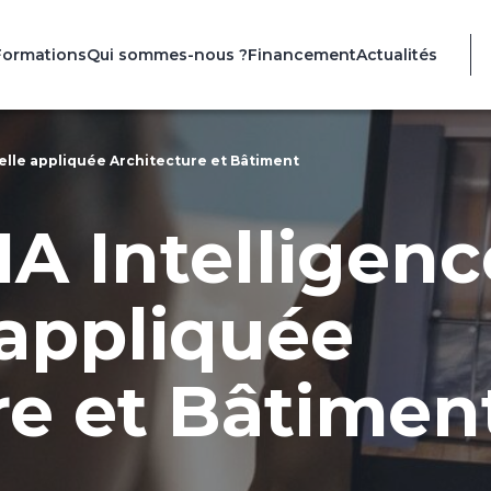
Formations
Qui sommes-nous ?
Financement
Actualités
cielle appliquée Architecture et Bâtiment
IA Intelligenc
e appliquée
re et Bâtimen