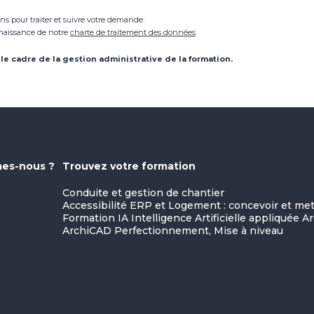
s pour traiter et suivre votre demande.
nnaissance de notre
charte de traitement des données
.
le cadre de la gestion administrative de la formation.
es-nous ?
Trouvez votre formation
Conduite et gestion de chantier
Accessibilité ERP et Logement : concevoir et m
Formation IA Intelligence Artificielle appliquée A
ArchiCAD Perfectionnement, Mise à niveau