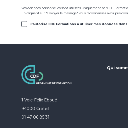
Vos données personnelles sont utilisées uniquement par CDF Formation
En cliquant sur "Envoyer le message" vous reconnaissez avoir pris co
J’autorise CDF Formations à utiliser mes données dans 
Qui somm
1 Voie Félix Eboué
94000 Créteil
01 47 06 85 31