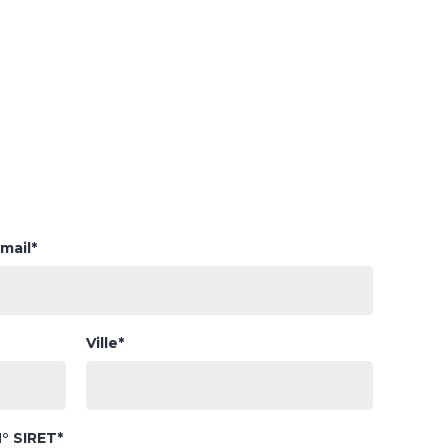
mail*
Ville*
° SIRET*