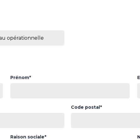
Prénom*
E
Code postal*
Raison sociale*
N