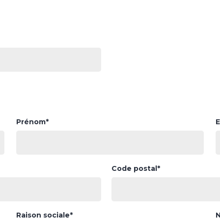
Prénom*
E
Code postal*
Raison sociale*
N