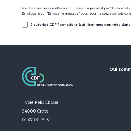
Vos données personnelles sont utilisées uniquement par CDF Formation
En cliquant sur "Envoyer le message" vous reconnaissez avoir pris co
J’autorise CDF Formations à utiliser mes données dans 
Qui somm
1 Voie Félix Eboué
94000 Créteil
01 47 06 85 31