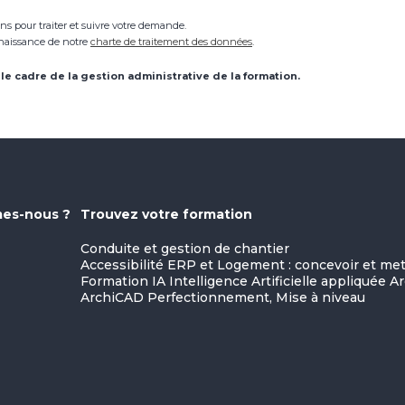
s pour traiter et suivre votre demande.
nnaissance de notre
charte de traitement des données
.
le cadre de la gestion administrative de la formation.
es-nous ?
Trouvez votre formation
Conduite et gestion de chantier
Accessibilité ERP et Logement : concevoir et m
Formation IA Intelligence Artificielle appliquée A
ArchiCAD Perfectionnement, Mise à niveau