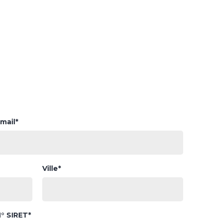
mail*
Ville*
° SIRET*